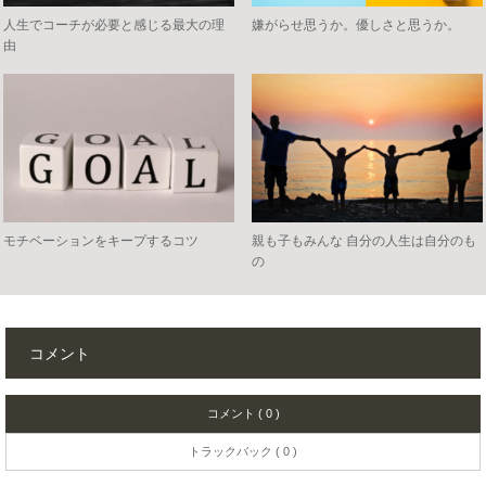
人生でコーチが必要と感じる最大の理
嫌がらせ思うか。優しさと思うか。
由
モチベーションをキープするコツ
親も子もみんな 自分の人生は自分のも
の
コメント
コメント ( 0 )
トラックバック ( 0 )