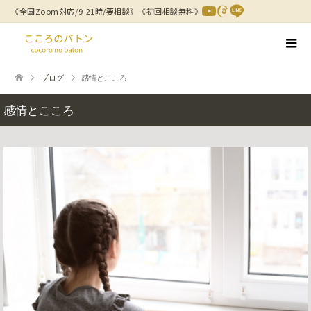
《全国Zoom対応/9-21時/要相談》
《初回相談無料》
ブログ
感情とこころ
感情とこころ