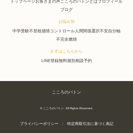
トップページ
お客さまの声
こころのバトンとは
プロフィール
ブログ
お悩み別
中学受験
不登校
感情コントロール
人間関係
選択不安
自分軸
不完全燃焼
まずはこちらから
LINE登録
無料個別相談予約
こころのバトン
©
こころのバトン
. All Rights Reserved.
プライバシーポリシー
｜
特定商取引法に基づく表記