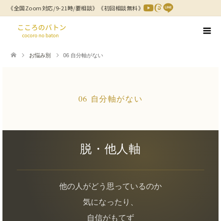
《全国Zoom対応/9-21時/要相談》
《初回相談無料》
お悩み別
06 自分軸がない
06 自分軸がない
脱・他人軸
他の人がどう思っているのか
気になったり、
自信がもてず