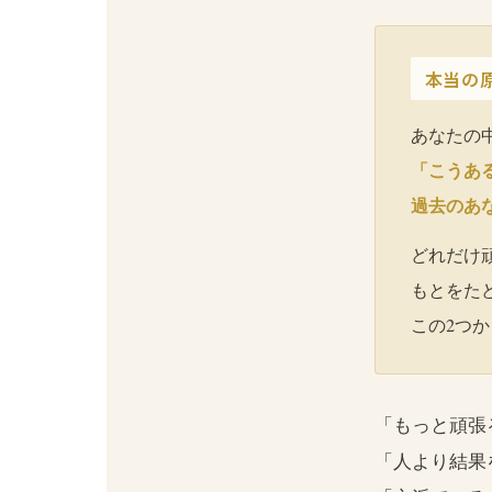
本当の
あなたの
「こうあ
過去のあ
どれだけ
もとをた
この2つ
「もっと頑張
「人より結果