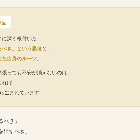
原因
中に深く根付いた
るべき」という思考
と、
なた自身のルーツ
。
頑張っても不安が消えないのは、
どれば
から生まれています。
るべき」
を出すべき」