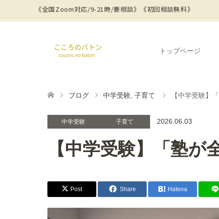
《全国Zoom対応/9-21時/要相談》
《初回相談無料》
トップページ
ブログ
中学受験
,
子育て
【中学受験】「
2026.06.03
中学受験
子育て
【中学受験】「塾が
Post
Share
Hatena